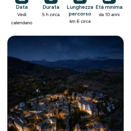
Data
Durata
Lunghezza
Età minima
percorso
Vedi
5 h circa
da 10 anni
km 6 circa
calendario