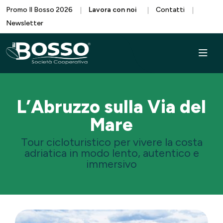
Promo Il Bosso 2026
Lavora con noi
Contatti
Newsletter
L’Abruzzo sulla Via del
Mare
Tour cicloturistico per vivere la costa
adriatica in modo lento, autentico e
immersivo