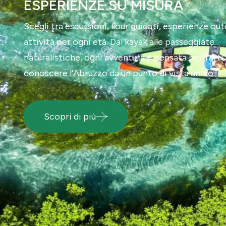
LUOGHI INCONTAMINATI
Immergiti nella bellezza autentica: fauna protetta
acque cristalline e paesaggi che cambiano con le
stagioni. In Abruzzo la natura è protagonista… e t
viverla da vicino.
Scopri di più
Centro Visita del Lupo
Prenota ora