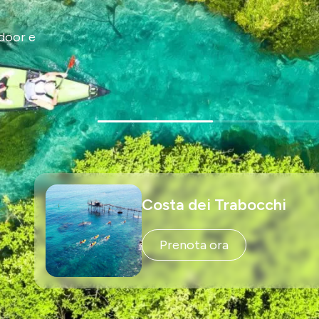
,
u puoi
Costa dei Trabocchi
Prenota ora