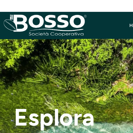
H
Natura