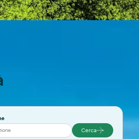
à
ne
Cerca