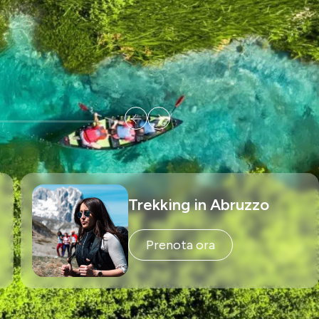
Trekking in Abruzzo
Prenota ora