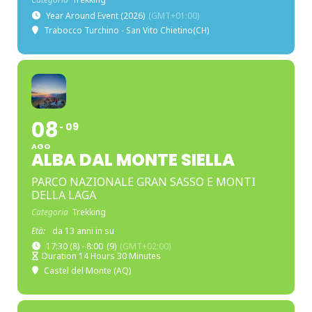
Year Around Event (2026)
(GMT+01:00)
Trabocco Turchino - San Vito Chietino(CH)
08
09
AGO
ALBA DAL MONTE SIELLA
PARCO NAZIONALE GRAN SASSO E MONTI
DELLA LAGA
Categoria
Trekking
Età:
da 13 anni in su
17:30 (8) - 8:00
(9)
(GMT+02:00)
Duration 14 Hours 30 Minutes
Castel del Monte (AQ)