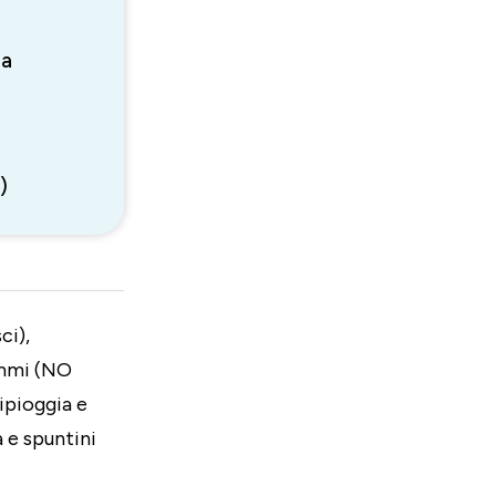
za
)
ci),
ammi (NO
tipioggia e
a e spuntini