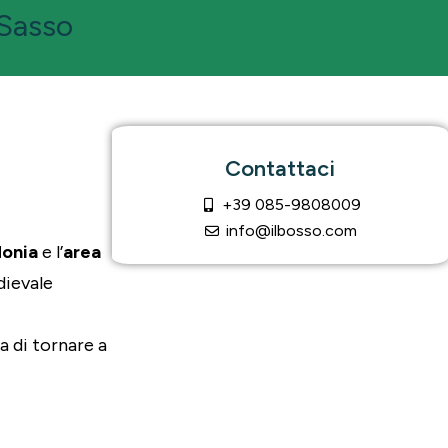
 Sasso
Contattaci
+39 085-9808009
info@ilbosso.com
donia
e l’
area
dievale
ma di tornare a