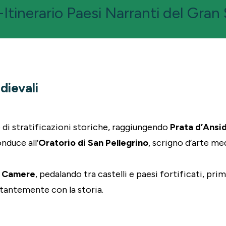
-Itinerario Paesi Narranti del Gran
dievali
o di stratificazioni storiche, raggiungendo
Prata d’Ansi
nduce all’
Oratorio di San Pellegrino
, scrigno d’arte me
e Camere
, pedalando tra castelli e paesi fortificati, pri
stantemente con la storia.