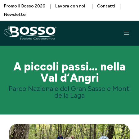
Promo Il Bosso 2026
Lavora con noi
Contatti
Newsletter
A piccoli passi… nella
Val d’Angri
Parco Nazionale del Gran Sasso e Monti
della Laga