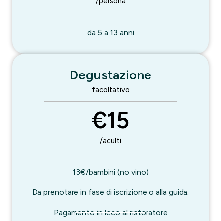
/persona
da 5 a 13 anni
Degustazione
facoltativo
€15
/adulti
13€/bambini (no vino)
Da prenotare in fase di iscrizione o alla guida.
Pagamento in loco al ristoratore